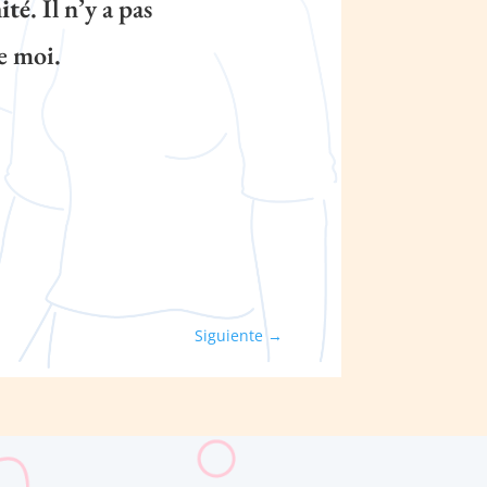
ité
. Il n’y a pas
e moi.
Siguiente
→