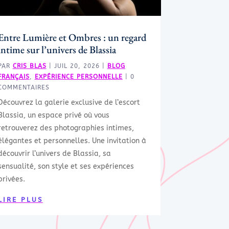
Entre Lumière et Ombres : un regard
intime sur l’univers de Blassia
PAR
CRIS BLAS
|
JUIL 20, 2026
|
BLOG
FRANÇAIS
,
EXPÉRIENCE PERSONNELLE
| 0
COMMENTAIRES
Découvrez la galerie exclusive de l’escort
Blassia, un espace privé où vous
retrouverez des photographies intimes,
élégantes et personnelles. Une invitation à
découvrir l’univers de Blassia, sa
sensualité, son style et ses expériences
privées.
LIRE PLUS