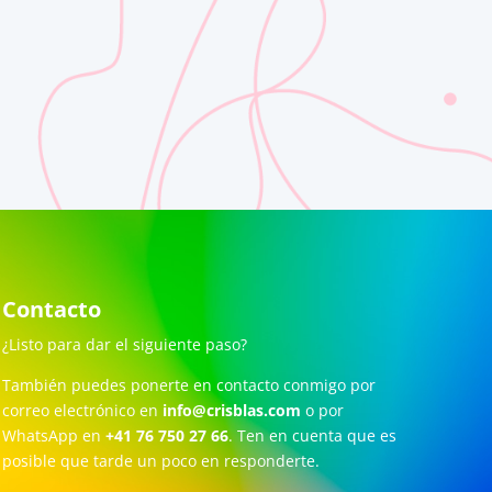
Contacto
¿Listo para dar el siguiente paso?
También puedes ponerte en contacto conmigo por
correo electrónico en
info@crisblas.com
o por
WhatsApp en
+41 76 750 27 66
. Ten en cuenta que es
posible que tarde un poco en responderte.