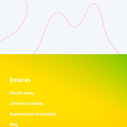
Enlaces
Donde estoy
Galerías privadas
Experiencias Vivenciales
Blog