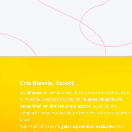
Cris Blassia, Escort
Soy
Blassia
, la versión más libre, intensa y auténtica de
mí misma. Después de más de 1
5 años viviendo mi
sexualidad sin límites como escort
, he decidido
compartir toda esa pasión y experiencia sin reservarme
nada.
Aquí encontrarás mi
galería premium exclusiva
, con