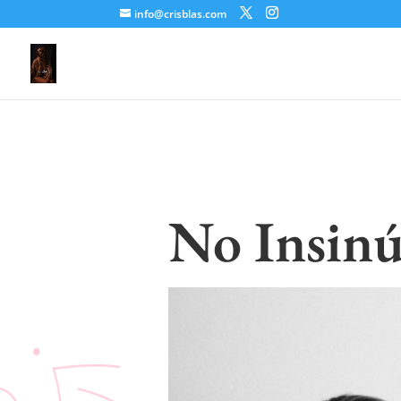
info@crisblas.com
No Insinú