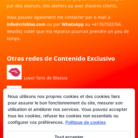
par des séances, des ateliers ou avec d’autres clients.
Vous pouvez également me contacter par e-mail à
info@crisblas.com
ou par
WhatsApp
au +41767502766
‪.
Veuillez noter que ma réponse pourrait prendre un peu de
temps.
Otras redes de Contenido Exclusivo
Lover fans de Blassia
Nous utilisons nos propres cookies et des cookies tiers
Porn Hub de Blassia
pour assurer le bon fonctionnement du site, mesurer son
utilisation et améliorer nos services. Vous pouvez accepter
tous les cookies, refuser les cookies non essentiels ou
DATE-FANS de Blassia
configurer vos préférences.
Politique de cookies
Tout accepter