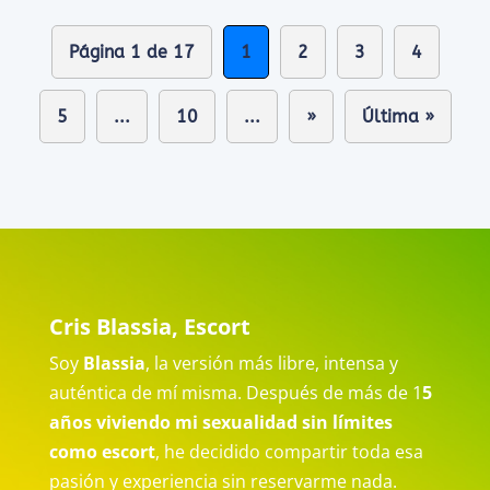
Página 1 de 17
1
2
3
4
5
...
10
...
»
Última »
Cris Blassia, Escort
Soy
Blassia
, la versión más libre, intensa y
auténtica de mí misma. Después de más de 1
5
años viviendo mi sexualidad sin límites
como escort
, he decidido compartir toda esa
pasión y experiencia sin reservarme nada.