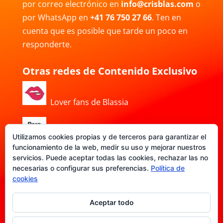
por correo electrónico en
info@crisblas.com
o
por WhatsApp en
+41 76 750 27 66
. Ten en
cuenta que es posible que tarde un poco en
responderte.
Otras redes de Contenido Exclusivo
Lover fans de Blassia
Utilizamos cookies propias y de terceros para garantizar el
Porn Hub de Blassia
funcionamiento de la web, medir su uso y mejorar nuestros
servicios. Puede aceptar todas las cookies, rechazar las no
necesarias o configurar sus preferencias.
Política de
DATE-FANS de Blassia
cookies
Aceptar todo
Política de privacidad
|
Aviso legal
|
Política de