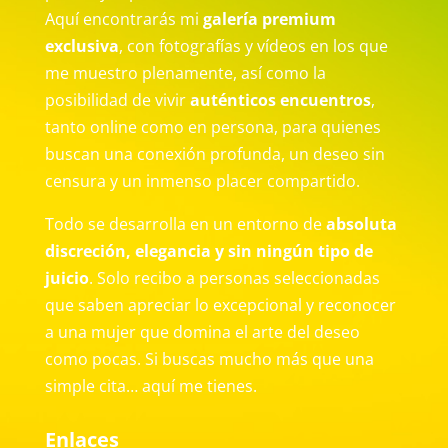
Aquí encontrarás mi
galería premium
exclusiva
, con fotografías y vídeos en los que
me muestro plenamente, así como la
posibilidad de vivir
auténticos encuentros
,
tanto online como en persona, para quienes
buscan una conexión profunda, un deseo sin
censura y un inmenso placer compartido.
Todo se desarrolla en un entorno de
absoluta
discreción, elegancia y sin ningún tipo de
juicio
. Solo recibo a personas seleccionadas
que saben apreciar lo excepcional y reconocer
a una mujer que domina el arte del deseo
como pocas. Si buscas mucho más que una
simple cita… aquí me tienes.
Enlaces