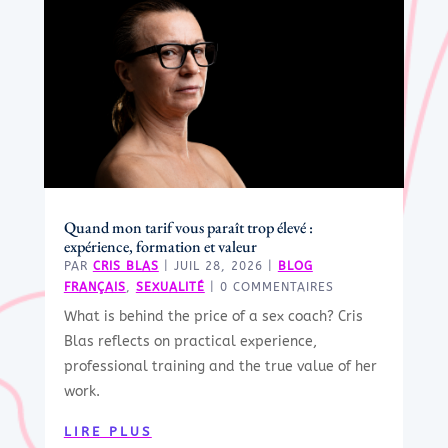
Quand mon tarif vous paraît trop élevé :
expérience, formation et valeur
PAR
CRIS BLAS
|
JUIL 28, 2026
|
BLOG
FRANÇAIS
,
SEXUALITÉ
| 0 COMMENTAIRES
What is behind the price of a sex coach? Cris
Blas reflects on practical experience,
professional training and the true value of her
work.
LIRE PLUS