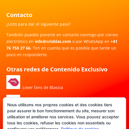
Contacto
¿Listo para dar el siguiente paso?
También puedes ponerte en contacto conmigo por correo
electrónico en
info@crisblas.com
o por WhatsApp en
+41
76 750 27 66
. Ten en cuenta que es posible que tarde un
poco en responderte.
Otras redes de Contenido Exclusivo
Lover fans de Blassia
Nous utilisons nos propres cookies et des cookies tiers
Porn Hub de Blassia
pour assurer le bon fonctionnement du site, mesurer son
utilisation et améliorer nos services. Vous pouvez accepter
tous les cookies, refuser les cookies non essentiels ou
DATE-FANS de Blassia
configurer vos préférences.
Politique de cookies