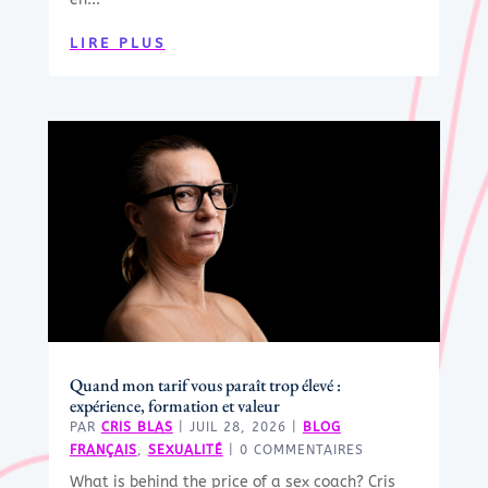
LIRE PLUS
Quand mon tarif vous paraît trop élevé :
expérience, formation et valeur
PAR
CRIS BLAS
|
JUIL 28, 2026
|
BLOG
FRANÇAIS
,
SEXUALITÉ
| 0 COMMENTAIRES
What is behind the price of a sex coach? Cris