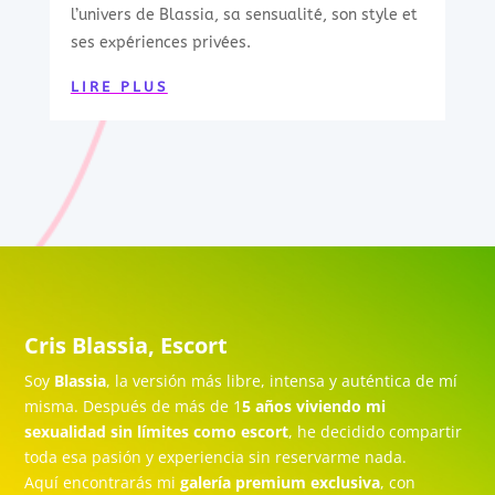
l’univers de Blassia, sa sensualité, son style et
ses expériences privées.
LIRE PLUS
Cris Blassia, Escort
Soy
Blassia
, la versión más libre, intensa y auténtica de mí
misma. Después de más de 1
5 años viviendo mi
sexualidad sin límites como escort
, he decidido compartir
toda esa pasión y experiencia sin reservarme nada.
Aquí encontrarás mi
galería premium exclusiva
, con