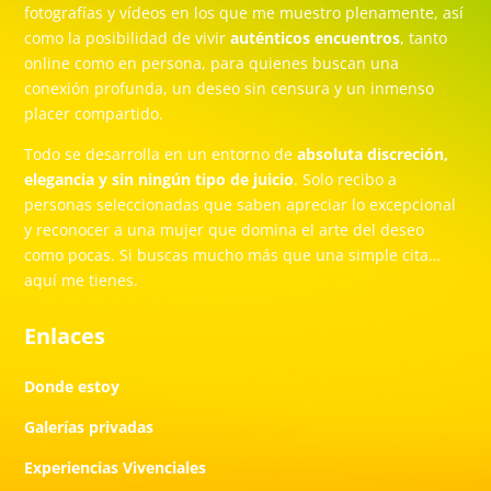
fotografías y vídeos en los que me muestro plenamente, así
como la posibilidad de vivir
auténticos encuentros
, tanto
online como en persona, para quienes buscan una
conexión profunda, un deseo sin censura y un inmenso
placer compartido.
Todo se desarrolla en un entorno de
absoluta discreción,
elegancia y sin ningún tipo de juicio
. Solo recibo a
personas seleccionadas que saben apreciar lo excepcional
y reconocer a una mujer que domina el arte del deseo
como pocas. Si buscas mucho más que una simple cita…
aquí me tienes.
Enlaces
Donde estoy
Galerías privadas
Experiencias Vivenciales