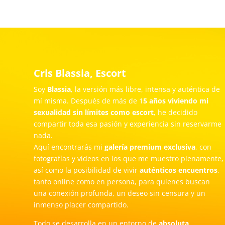
Cris Blassia, Escort
Soy
Blassia
, la versión más libre, intensa y auténtica de
mí misma. Después de más de 1
5 años viviendo mi
sexualidad sin límites como escort
, he decidido
compartir toda esa pasión y experiencia sin reservarme
nada.
Aquí encontrarás mi
galería premium exclusiva
, con
fotografías y vídeos en los que me muestro plenamente,
así como la posibilidad de vivir
auténticos encuentros
,
tanto online como en persona, para quienes buscan
una conexión profunda, un deseo sin censura y un
inmenso placer compartido.
Todo se desarrolla en un entorno de
absoluta