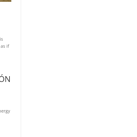
is
as if
JÓN
nergy