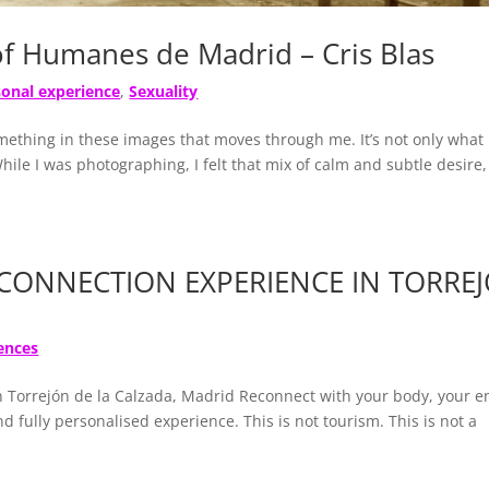
of Humanes de Madrid – Cris Blas
sonal experience
,
Sexuality
thing in these images that moves through me. It’s not only what 
le I was photographing, I felt that mix of calm and subtle desire, 
 CONNECTION EXPERIENCE IN TORRE
ences
n Torrejón de la Calzada, Madrid Reconnect with your body, your e
 fully personalised experience. This is not tourism. This is not a