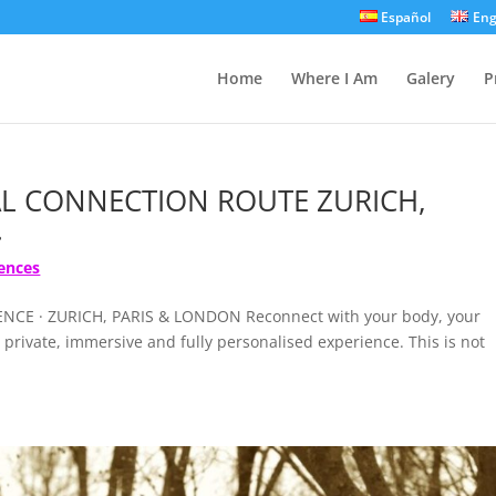
Español
Eng
Home
Where I Am
Galery
P
AL CONNECTION ROUTE ZURICH,
.
ences
CE · ZURICH, PARIS & LONDON Reconnect with your body, your
private, immersive and fully personalised experience. This is not