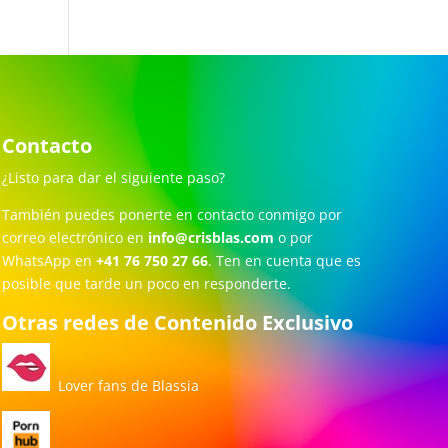
Contacto
¿Listo para dar el siguiente paso?
También puedes ponerte en contacto conmigo por
correo electrónico en
info@crisblas.com
o por
WhatsApp en
+41 76 750 27 66
. Ten en cuenta que es
posible que tarde un poco en responderte.
Otras redes de Contenido Exclusivo
Lover fans de Blassia