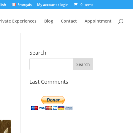
lish
Français
My account / login
0 Items
rivate Experiences
Blog
Contact
Appointment
Search
Last Comments