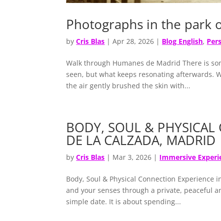
Photographs in the park 
by
Cris Blas
|
Apr 28, 2026
|
Blog English
,
Per
Walk through Humanes de Madrid There is some
seen, but what keeps resonating afterwards. Whi
the air gently brushed the skin with...
BODY, SOUL & PHYSICAL
DE LA CALZADA, MADRID
by
Cris Blas
|
Mar 3, 2026
|
Immersive Experi
Body, Soul & Physical Connection Experience i
and your senses through a private, peaceful and
simple date. It is about spending...