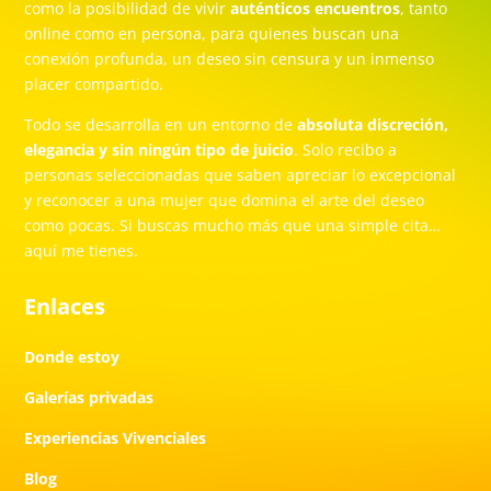
como la posibilidad de vivir
auténticos encuentros
, tanto
online como en persona, para quienes buscan una
conexión profunda, un deseo sin censura y un inmenso
placer compartido.
Todo se desarrolla en un entorno de
absoluta discreción,
elegancia y sin ningún tipo de juicio
. Solo recibo a
personas seleccionadas que saben apreciar lo excepcional
y reconocer a una mujer que domina el arte del deseo
como pocas. Si buscas mucho más que una simple cita…
aquí me tienes.
Enlaces
Donde estoy
Galerías privadas
Experiencias Vivenciales
Blog