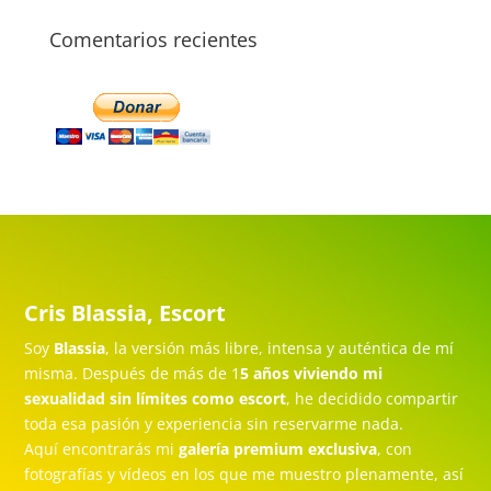
Comentarios recientes
Cris Blassia, Escort
Soy
Blassia
, la versión más libre, intensa y auténtica de mí
misma. Después de más de 1
5 años viviendo mi
sexualidad sin límites como escort
, he decidido compartir
toda esa pasión y experiencia sin reservarme nada.
Aquí encontrarás mi
galería premium exclusiva
, con
fotografías y vídeos en los que me muestro plenamente, así