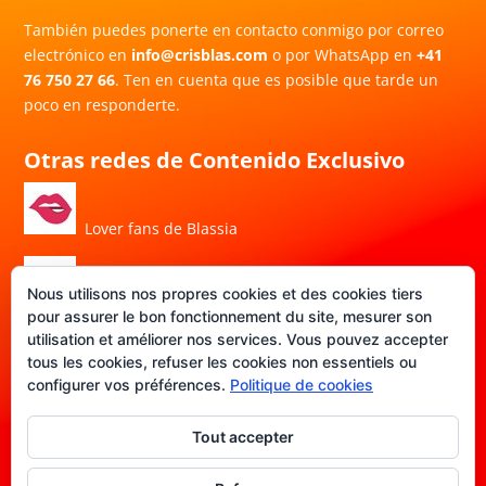
También puedes ponerte en contacto conmigo por correo
electrónico en
info@crisblas.com
o por WhatsApp en
+41
76 750 27 66
. Ten en cuenta que es posible que tarde un
poco en responderte.
Otras redes de Contenido Exclusivo
Lover fans de Blassia
Nous utilisons nos propres cookies et des cookies tiers
Porn Hub de Blassia
pour assurer le bon fonctionnement du site, mesurer son
utilisation et améliorer nos services. Vous pouvez accepter
tous les cookies, refuser les cookies non essentiels ou
DATE-FANS de Blassia
configurer vos préférences.
Politique de cookies
Tout accepter
Política de privacidad
|
Aviso legal
|
Política de cookies
|