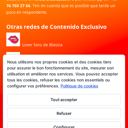
76 750 27 66
. Ten en cuenta que es posible que tarde un
poco en responderte.
Otras redes de Contenido Exclusivo
Lover fans de Blassia
Nous utilisons nos propres cookies et des cookies tiers
Porn Hub de Blassia
pour assurer le bon fonctionnement du site, mesurer son
utilisation et améliorer nos services. Vous pouvez accepter
tous les cookies, refuser les cookies non essentiels ou
DATE-FANS de Blassia
configurer vos préférences.
Politique de cookies
Tout accepter
Política de privacidad
|
Aviso legal
|
Política de cookies
|
Refuser
Terminos y condiciones
Configurer