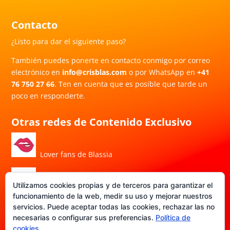
Contacto
¿Listo para dar el siguiente paso?
También puedes ponerte en contacto conmigo por correo
electrónico en
info@crisblas.com
o por WhatsApp en
+41
76 750 27 66
. Ten en cuenta que es posible que tarde un
poco en responderte.
Otras redes de Contenido Exclusivo
Lover fans de Blassia
Utilizamos cookies propias y de terceros para garantizar el
Porn Hub de Blassia
funcionamiento de la web, medir su uso y mejorar nuestros
servicios. Puede aceptar todas las cookies, rechazar las no
necesarias o configurar sus preferencias.
Política de
DATE-FANS de Blassia
cookies