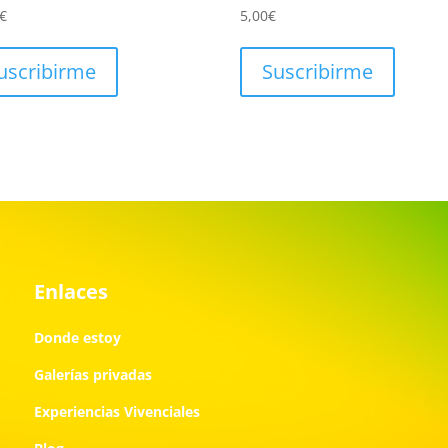
€
5,00
€
uscribirme
Suscribirme
Enlaces
Donde estoy
Galerías privadas
Experiencias Vivenciales