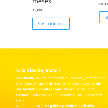
meses
50,00
15,00
€
S
Suscribirme
Cris Blassia, Escort
Soy
Blassia
, la versión más libre, intensa y auténtica de
mí misma. Después de más de 1
5 años viviendo mi
sexualidad sin límites como escort
, he decidido
compartir toda esa pasión y experiencia sin reservarme
nada.
Aquí encontrarás mi
galería premium exclusiva
, con