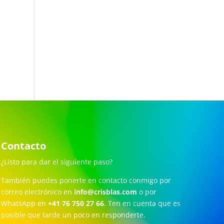
Contacto
¿Listo para dar el siguiente paso?
También puedes ponerte en contacto conmigo por
correo electrónico en
info@crisblas.com
o por
WhatsApp en
+41 76 750 27 66
. Ten en cuenta que es
posible que tarde un poco en responderte.