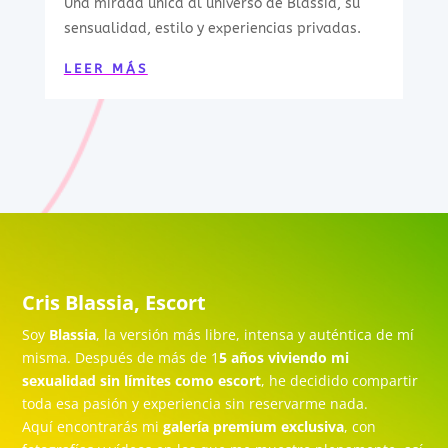
Una mirada única al universo de Blassia, su
sensualidad, estilo y experiencias privadas.
LEER MÁS
Cris Blassia, Escort
Soy
Blassia
, la versión más libre, intensa y auténtica de mí
misma. Después de más de 1
5 años viviendo mi
sexualidad sin límites como escort
, he decidido compartir
toda esa pasión y experiencia sin reservarme nada.
Aquí encontrarás mi
galería premium exclusiva
, con