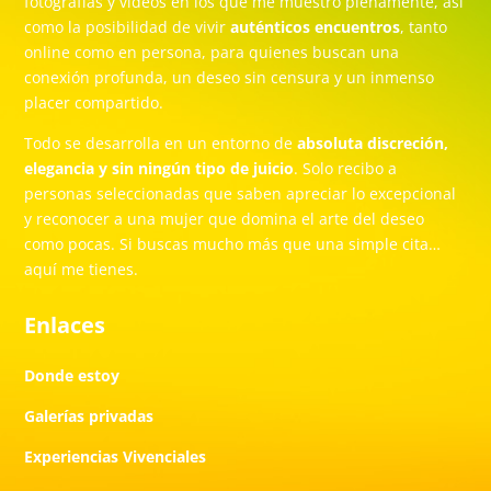
fotografías y vídeos en los que me muestro plenamente, así
como la posibilidad de vivir
auténticos encuentros
, tanto
online como en persona, para quienes buscan una
conexión profunda, un deseo sin censura y un inmenso
placer compartido.
Todo se desarrolla en un entorno de
absoluta discreción,
elegancia y sin ningún tipo de juicio
. Solo recibo a
personas seleccionadas que saben apreciar lo excepcional
y reconocer a una mujer que domina el arte del deseo
como pocas. Si buscas mucho más que una simple cita…
aquí me tienes.
Enlaces
Donde estoy
Galerías privadas
Experiencias Vivenciales