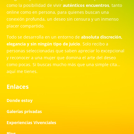
como la posibilidad de vivir
auténticos encuentros
, tanto
online como en persona, para quienes buscan una
conexión profunda, un deseo sin censura y un inmenso
placer compartido.
Todo se desarrolla en un entorno de
absoluta discreción,
elegancia y sin ningún tipo de juicio
. Solo recibo a
personas seleccionadas que saben apreciar lo excepcional
y reconocer a una mujer que domina el arte del deseo
como pocas. Si buscas mucho más que una simple cita…
aquí me tienes.
Enlaces
Donde estoy
Galerías privadas
Experiencias Vivenciales
Blog