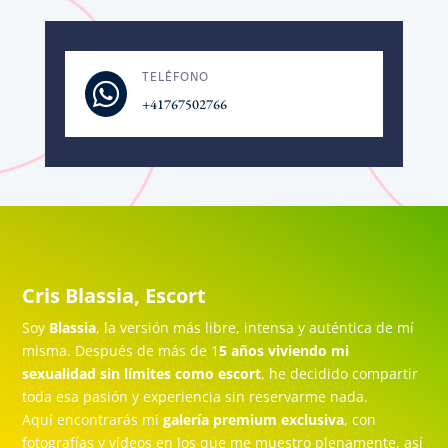
TELÉFONO

+41767502766
Cris Blassia, Escort
Soy
Blassia
, la versión más libre, intensa y auténtica de mí
misma. Después de más de 1
5 años viviendo mi
sexualidad sin límites como escort
, he decidido compartir
toda esa pasión y experiencia sin reservarme nada.
Aquí encontrarás mi
galería premium exclusiva
, con
fotografías y vídeos en los que me muestro plenamente, así