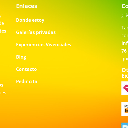
Enlaces
Co
y
¿Li
Donde estoy
de
Ta
tes
Galerías privadas
co
in
Experiencias Vivenciales
76 
Blog
qu
Contacto
Ot
Ex
a
Pedir cita
os
,
nes
o