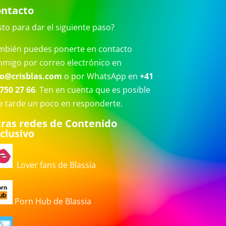
ntacto
sto para dar el siguiente paso?
mbién puedes ponerte en contacto
nmigo por correo electrónico en
fo@crisblas.com
o por WhatsApp en
+41
750 27 66
. Ten en cuenta que es posible
e tarde un poco en responderte.
ras redes de Contenido
clusivo
Lover fans de Blassia
Porn Hub de Blassia