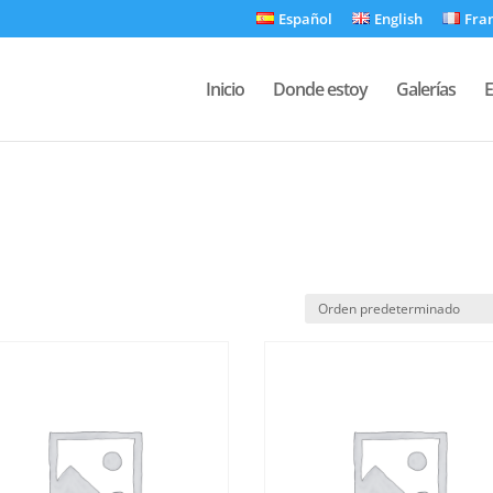
Español
English
Fra
Inicio
Donde estoy
Galerías
E