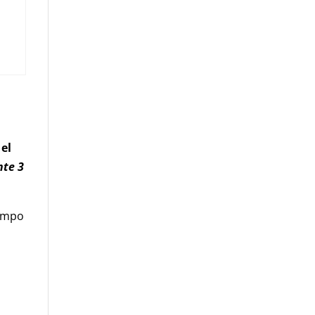
 el
nte 3
iempo