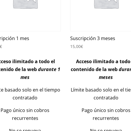
ripción 1 mes
Suscripción 3 meses
€
15,00
€
ceso ilimitado a todo el
Acceso ilimitado a todo
tenido de la web
durante 1
contenido de la web
dura
mes
meses
te basado solo en el tiempo
Límite basado solo en el t
contratado
contratado
Pago único sin cobros
Pago único sin cobros
recurrentes
recurrentes
No se renueva
No se renueva