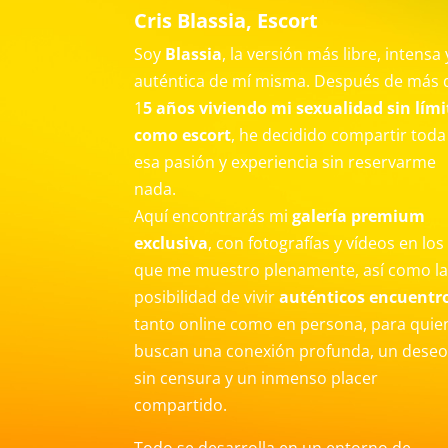
Cris Blassia, Escort
Soy
Blassia
, la versión más libre, intensa 
auténtica de mí misma. Después de más 
1
5 años viviendo mi sexualidad sin lími
como escort
, he decidido compartir toda
esa pasión y experiencia sin reservarme
nada.
Aquí encontrarás mi
galería premium
exclusiva
, con fotografías y vídeos en los
que me muestro plenamente, así como l
posibilidad de vivir
auténticos encuentr
tanto online como en persona, para quie
buscan una conexión profunda, un dese
sin censura y un inmenso placer
compartido.
Todo se desarrolla en un entorno de