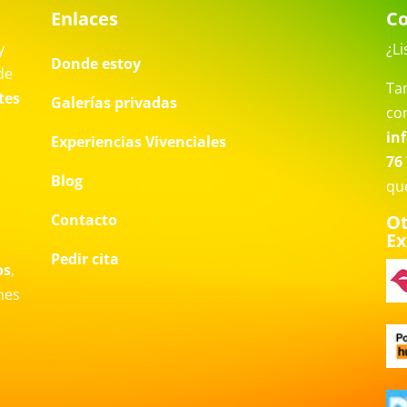
Enlaces
Co
y
¿Li
Donde estoy
de
Ta
tes
Galerías privadas
co
in
Experiencias Vivenciales
76 
Blog
qu
Contacto
Ot
Ex
a
Pedir cita
os
,
nes
o