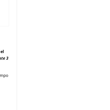
 el
nte 3
iempo