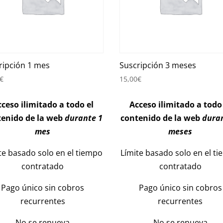
ripción 1 mes
Suscripción 3 meses
€
15,00
€
ceso ilimitado a todo el
Acceso ilimitado a todo
tenido de la web
durante 1
contenido de la web
dura
mes
meses
te basado solo en el tiempo
Límite basado solo en el t
contratado
contratado
Pago único sin cobros
Pago único sin cobros
recurrentes
recurrentes
No se renueva
No se renueva