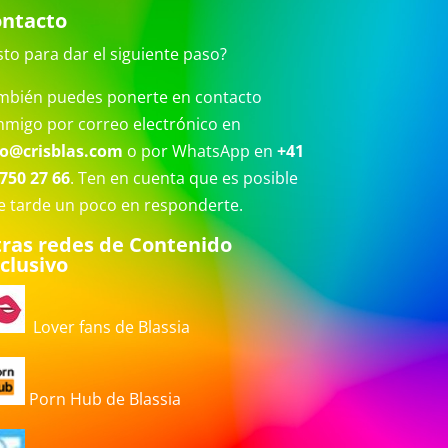
ntacto
sto para dar el siguiente paso?
mbién puedes ponerte en contacto
nmigo por correo electrónico en
fo@crisblas.com
o por WhatsApp en
+41
750 27 66
. Ten en cuenta que es posible
e tarde un poco en responderte.
ras redes de Contenido
clusivo
Lover fans de Blassia
Porn Hub de Blassia