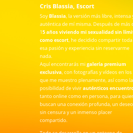
Cris Blassia, Escort
Soy
Blassia
, la versión más libre, intensa 
auténtica de mí misma. Después de más 
1
5 años viviendo mi sexualidad sin lími
como escort
, he decidido compartir toda
esa pasión y experiencia sin reservarme
nada.
Aquí encontrarás mi
galería premium
exclusiva
, con fotografías y vídeos en los
que me muestro plenamente, así como l
posibilidad de vivir
auténticos encuentr
tanto online como en persona, para quie
buscan una conexión profunda, un dese
sin censura y un inmenso placer
compartido.
Todo se desarrolla en un entorno de