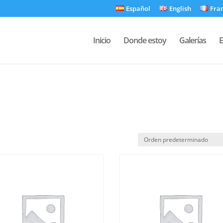
Español
English
Fra
Inicio
Donde estoy
Galerías
E