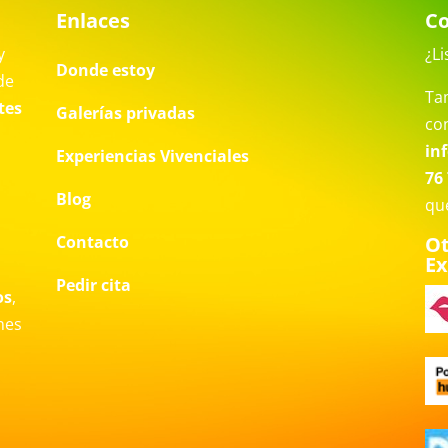
Enlaces
Co
y
¿Li
Donde estoy
de
Ta
tes
Galerías privadas
co
in
Experiencias Vivenciales
76 
Blog
qu
Contacto
Ot
Ex
a
Pedir cita
os
,
nes
o