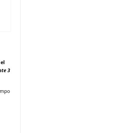
 el
nte 3
iempo