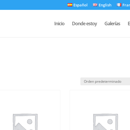
Español
English
Fra
Inicio
Donde estoy
Galerías
E