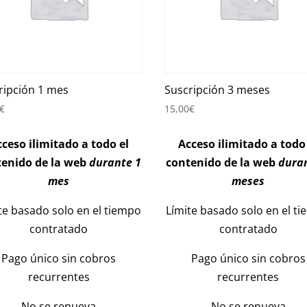
ripción 1 mes
Suscripción 3 meses
€
15,00
€
ceso ilimitado a todo el
Acceso ilimitado a todo
tenido de la web
durante 1
contenido de la web
dura
mes
meses
te basado solo en el tiempo
Límite basado solo en el t
contratado
contratado
Pago único sin cobros
Pago único sin cobros
recurrentes
recurrentes
No se renueva
No se renueva