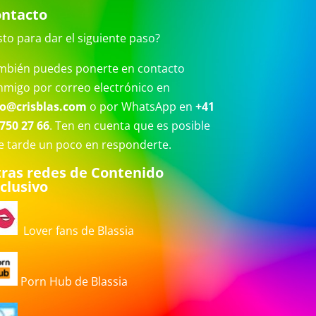
ntacto
sto para dar el siguiente paso?
mbién puedes ponerte en contacto
nmigo por correo electrónico en
fo@crisblas.com
o por WhatsApp en
+41
750 27 66
. Ten en cuenta que es posible
e tarde un poco en responderte.
ras redes de Contenido
clusivo
Lover fans de Blassia
Porn Hub de Blassia