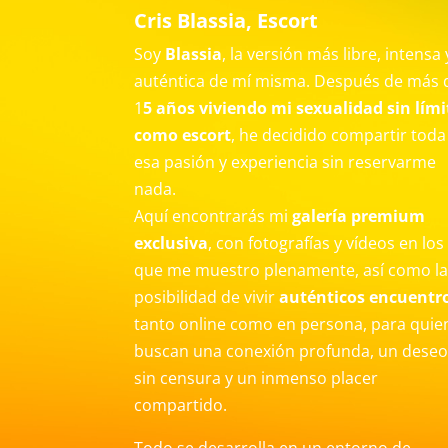
Cris Blassia, Escort
Soy
Blassia
, la versión más libre, intensa 
auténtica de mí misma. Después de más 
1
5 años viviendo mi sexualidad sin lími
como escort
, he decidido compartir toda
esa pasión y experiencia sin reservarme
nada.
Aquí encontrarás mi
galería premium
exclusiva
, con fotografías y vídeos en los
que me muestro plenamente, así como l
posibilidad de vivir
auténticos encuentr
tanto online como en persona, para quie
buscan una conexión profunda, un dese
sin censura y un inmenso placer
compartido.
Todo se desarrolla en un entorno de