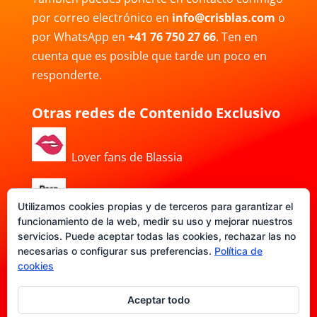
por correo electrónico en
info@crisblas.com
o
por WhatsApp en
+41 76 750 27 66
. Ten en
cuenta que es posible que tarde un poco en
responderte.
Otras redes de Contenido Exclusivo
Lover fans de Blassia
Porn Hub de Blassia
Utilizamos cookies propias y de terceros para garantizar el
funcionamiento de la web, medir su uso y mejorar nuestros
servicios. Puede aceptar todas las cookies, rechazar las no
necesarias o configurar sus preferencias.
Política de
DATE-FANS de Blassia
cookies
Aceptar todo