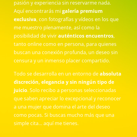
pasión y experiencia sin reservarme nada.
Aquí encontrarás mi
galería premium
exclusiva
, con fotografías y vídeos en los que
me muestro plenamente, así como la
posibilidad de vivir
auténticos encuentros
,
tanto online como en persona, para quienes
buscan una conexión profunda, un deseo sin
censura y un inmenso placer compartido.
Todo se desarrolla en un entorno de
absoluta
discreción, elegancia y sin ningún tipo de
juicio
. Solo recibo a personas seleccionadas
que saben apreciar lo excepcional y reconocer
a una mujer que domina el arte del deseo
como pocas. Si buscas mucho más que una
simple cita… aquí me tienes.