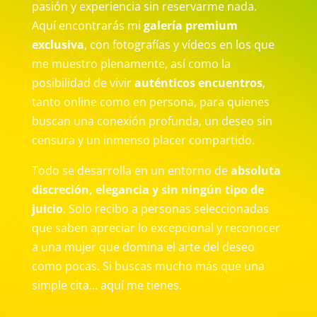
pasión y experiencia sin reservarme nada.
Aquí encontrarás mi
galería premium
exclusiva
, con fotografías y vídeos en los que
me muestro plenamente, así como la
posibilidad de vivir
auténticos encuentros
,
tanto online como en persona, para quienes
buscan una conexión profunda, un deseo sin
censura y un inmenso placer compartido.
Todo se desarrolla en un entorno de
absoluta
discreción, elegancia y sin ningún tipo de
juicio
. Solo recibo a personas seleccionadas
que saben apreciar lo excepcional y reconocer
a una mujer que domina el arte del deseo
como pocas. Si buscas mucho más que una
simple cita… aquí me tienes.