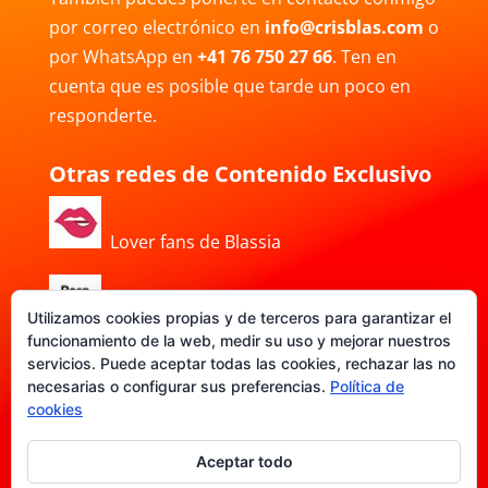
por correo electrónico en
info@crisblas.com
o
por WhatsApp en
+41 76 750 27 66
. Ten en
cuenta que es posible que tarde un poco en
responderte.
Otras redes de Contenido Exclusivo
Lover fans de Blassia
Porn Hub de Blassia
Utilizamos cookies propias y de terceros para garantizar el
funcionamiento de la web, medir su uso y mejorar nuestros
servicios. Puede aceptar todas las cookies, rechazar las no
necesarias o configurar sus preferencias.
Política de
DATE-FANS de Blassia
cookies
Aceptar todo