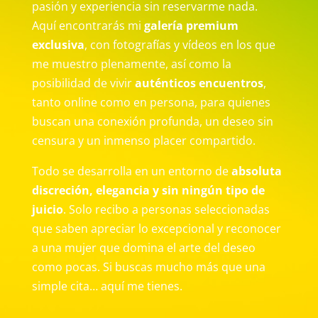
pasión y experiencia sin reservarme nada.
Aquí encontrarás mi
galería premium
exclusiva
, con fotografías y vídeos en los que
me muestro plenamente, así como la
posibilidad de vivir
auténticos encuentros
,
tanto online como en persona, para quienes
buscan una conexión profunda, un deseo sin
censura y un inmenso placer compartido.
Todo se desarrolla en un entorno de
absoluta
discreción, elegancia y sin ningún tipo de
juicio
. Solo recibo a personas seleccionadas
que saben apreciar lo excepcional y reconocer
a una mujer que domina el arte del deseo
como pocas. Si buscas mucho más que una
simple cita… aquí me tienes.