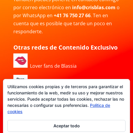
por correo electrónico en
info@crisblas.com
o
por WhatsApp en
+41 76 750 27 66
. Ten en
cuenta que es posible que tarde un poco en
responderte.
Otras redes de Contenido Exclusivo
Lover fans de Blassia
Porn Hub de Blassia
Utilizamos cookies propias y de terceros para garantizar el
funcionamiento de la web, medir su uso y mejorar nuestros
servicios. Puede aceptar todas las cookies, rechazar las no
necesarias o configurar sus preferencias.
Política de
DATE-FANS de Blassia
cookies
Aceptar todo