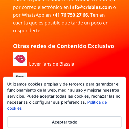
por correo electrónico en
info@crisblas.com
o
por WhatsApp en
+41 76 750 27 66
. Ten en
cuenta que es posible que tarde un poco en
responderte.
Otras redes de Contenido Exclusivo
Lover fans de Blassia
Porn Hub de Blassia
Utilizamos cookies propias y de terceros para garantizar el
funcionamiento de la web, medir su uso y mejorar nuestros
servicios. Puede aceptar todas las cookies, rechazar las no
necesarias o configurar sus preferencias.
Política de
DATE-FANS de Blassia
cookies
Aceptar todo