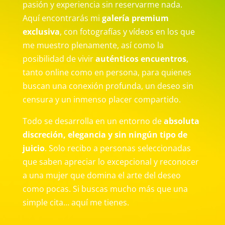
pasión y experiencia sin reservarme nada.
Aquí encontrarás mi
galería premium
exclusiva
, con fotografías y vídeos en los que
me muestro plenamente, así como la
posibilidad de vivir
auténticos encuentros
,
tanto online como en persona, para quienes
buscan una conexión profunda, un deseo sin
censura y un inmenso placer compartido.
Todo se desarrolla en un entorno de
absoluta
discreción, elegancia y sin ningún tipo de
juicio
. Solo recibo a personas seleccionadas
que saben apreciar lo excepcional y reconocer
a una mujer que domina el arte del deseo
como pocas. Si buscas mucho más que una
simple cita… aquí me tienes.