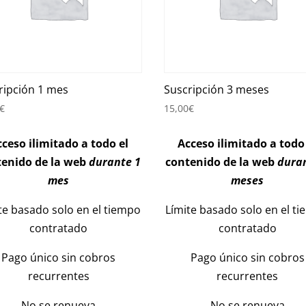
ripción 1 mes
Suscripción 3 meses
€
15,00
€
ceso ilimitado a todo el
Acceso ilimitado a todo
tenido de la web
durante 1
contenido de la web
dura
mes
meses
te basado solo en el tiempo
Límite basado solo en el t
contratado
contratado
Pago único sin cobros
Pago único sin cobros
recurrentes
recurrentes
No se renueva
No se renueva