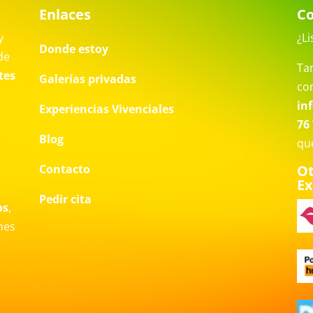
Enlaces
Co
y
¿Li
Donde estoy
de
Ta
tes
Galerías privadas
co
in
Experiencias Vivenciales
76 
Blog
qu
Contacto
Ot
Ex
a
Pedir cita
os
,
nes
o