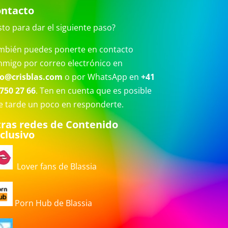
ntacto
sto para dar el siguiente paso?
mbién puedes ponerte en contacto
nmigo por correo electrónico en
fo@crisblas.com
o por WhatsApp en
+41
750 27 66
. Ten en cuenta que es posible
e tarde un poco en responderte.
ras redes de Contenido
clusivo
Lover fans de Blassia
Porn Hub de Blassia