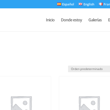
Español
English
Fra
Inicio
Donde estoy
Galerías
E