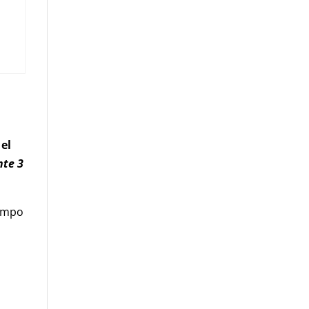
 el
nte 3
iempo