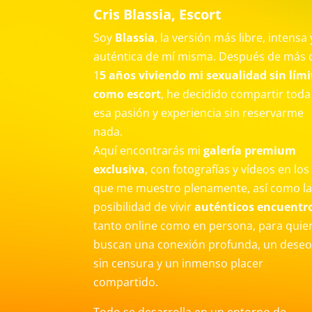
Cris Blassia, Escort
Soy
Blassia
, la versión más libre, intensa 
auténtica de mí misma. Después de más 
1
5 años viviendo mi sexualidad sin lími
como escort
, he decidido compartir toda
esa pasión y experiencia sin reservarme
nada.
Aquí encontrarás mi
galería premium
exclusiva
, con fotografías y vídeos en los
que me muestro plenamente, así como l
posibilidad de vivir
auténticos encuentr
tanto online como en persona, para quie
buscan una conexión profunda, un dese
sin censura y un inmenso placer
compartido.
Todo se desarrolla en un entorno de