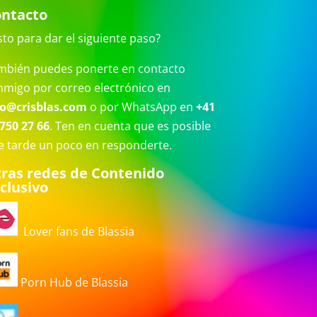
ntacto
sto para dar el siguiente paso?
mbién puedes ponerte en contacto
nmigo por correo electrónico en
fo@crisblas.com
o por WhatsApp en
+41
750 27 66
. Ten en cuenta que es posible
e tarde un poco en responderte.
ras redes de Contenido
clusivo
Lover fans de Blassia
Porn Hub de Blassia