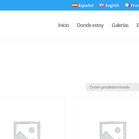
Español
English
Fra
Inicio
Donde estoy
Galerías
E