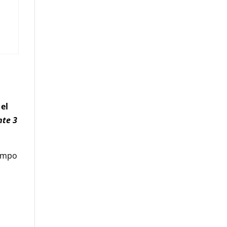
 el
nte 3
iempo