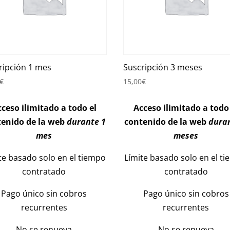
ripción 1 mes
Suscripción 3 meses
€
15,00
€
ceso ilimitado a todo el
Acceso ilimitado a todo
tenido de la web
durante 1
contenido de la web
dura
mes
meses
te basado solo en el tiempo
Límite basado solo en el t
contratado
contratado
Pago único sin cobros
Pago único sin cobros
recurrentes
recurrentes
No se renueva
No se renueva