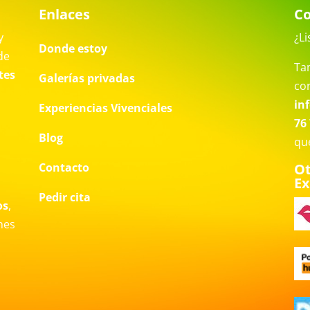
Enlaces
Co
y
¿Li
Donde estoy
de
Ta
tes
Galerías privadas
co
in
Experiencias Vivenciales
76 
Blog
qu
Contacto
Ot
Ex
a
Pedir cita
os
,
nes
o