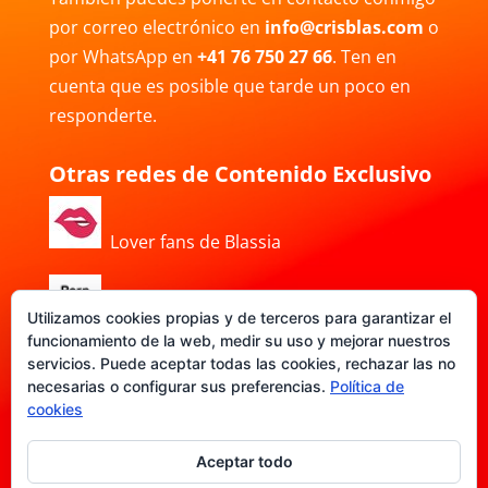
por correo electrónico en
info@crisblas.com
o
por WhatsApp en
+41 76 750 27 66
. Ten en
cuenta que es posible que tarde un poco en
responderte.
Otras redes de Contenido Exclusivo
Lover fans de Blassia
Porn Hub de Blassia
Utilizamos cookies propias y de terceros para garantizar el
funcionamiento de la web, medir su uso y mejorar nuestros
servicios. Puede aceptar todas las cookies, rechazar las no
necesarias o configurar sus preferencias.
Política de
DATE-FANS de Blassia
cookies
Aceptar todo