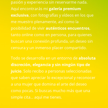
pasión y experiencia sin reservarme nada.
Aquí encontrarás mi
galería premium
exclusiva
, con fotografías y vídeos en los que
me muestro plenamente, así como la
posibilidad de vivir
auténticos encuentros
,
tanto online como en persona, para quienes
buscan una conexión profunda, un deseo sin
censura y un inmenso placer compartido.
Todo se desarrolla en un entorno de
absoluta
discreción, elegancia y sin ningún tipo de
juicio
. Solo recibo a personas seleccionadas
que saben apreciar lo excepcional y reconocer
a una mujer que domina el arte del deseo
como pocas. Si buscas mucho más que una
simple cita… aquí me tienes.